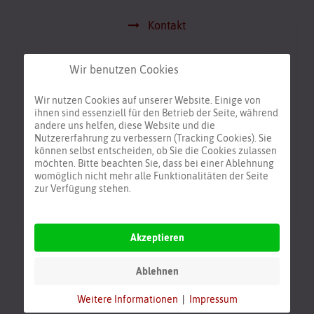
Kontakt
Singen lernen mit oder ohne Übungen
Wir benutzen Cookies
Wir nutzen Cookies auf unserer Website. Einige von
Hello Goodbye to Sinead O'Connor
ihnen sind essenziell für den Betrieb der Seite, während
andere uns helfen, diese Website und die
Nutzererfahrung zu verbessern (Tracking Cookies). Sie
können selbst entscheiden, ob Sie die Cookies zulassen
Inspiration von Können und Nicht
möchten. Bitte beachten Sie, dass bei einer Ablehnung
Können
womöglich nicht mehr alle Funktionalitäten der Seite
zur Verfügung stehen.
Songauswahl
Akzeptieren
Ablehnen
Beliebte Beiträge
Weitere Informationen
|
Impressum