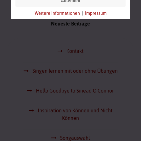
Ablehnen
Weitere Informationen
|
Impressum
Neueste Beiträge
Kontakt
Singen lernen mit oder ohne Übungen
Hello Goodbye to Sinead O'Connor
Inspiration von Können und Nicht
Können
Songauswahl